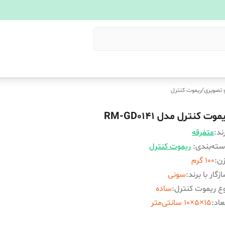
 تصویری
/
ریموت کنترل
موت کنترل مدل RM-GD0141
ند:
متفرقه
ته‌بندی
:
ریموت کنترل
زن
:
100 گرم
زگار با برند
:
سونی
ع ریموت کنترل
:
ساده
عاد
:
15×5×10 سانتی‌متر