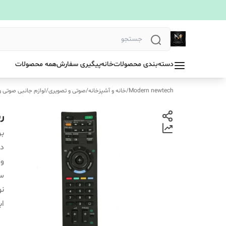
دسته‌بندی محصولات
خانه
پیگیری سفارش
همه محصولات
Modern newtech
/
خانه و آشپزخانه
/
صوتی و تصویری
/
لوازم جانبی صوتی و
ری
بر
دس
و
سا
نو
اب