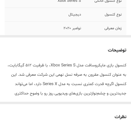
نوع کنسول خانگی
Xbox Series S
نوع کنسول
دیجیتال
زمان معرفی
نوامبر 2020
نسل کنسول
نسل نهم
توضیحات
ابعاد
15.1x6.5x27.5 سانتی‌متر
کنسول بازی مایکروسافت مدل Xbox Series S، با ظرفیت 512 گیگابایت،
وزن
1930 گرم
به عنوان کنسول مقرون به صرفه نسل نهمی این شرکت معرفی شد. این
نوع درایو کنسول
ندارد
کنسول اگرچه قدرت کمتری نسبت به مدل Series X دارد، اما می‌تواند
جدیدترین و چشم‌نوازترین بازی‌های ویدیویی روز رو با وضوح حداکثری
1440p و نرخ حداکثری 120 فریم بر ثانیه اجرا کند. خنک کننده این کنسول،
طراحی مشابه نسل قبلی خود دارد و هوای گرم را توسط فن خنک‌کننده بزرگ
نظرات
خود از قسمت بالای کنسول خارج می‌کند، البته طراحی بسیار کم‌جا و
مینیمال این کنسول اجازه می‌دهد آن را هم به صورت افقی و هم عمودی