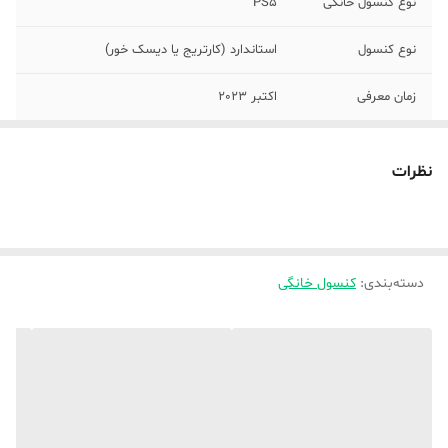
نوع کنسول خانگی
PS5
نوع کنسول
استاندارد (کارتریج یا دیسک خور)
زمان معرفی
اکتبر 2023
نسل کنسول
نسل نهم
نظرات
ریجن
اروپا
ابعاد
35.8x9.6x21.6 سانتی‌متر
دسته‌بندی
:
کنسول خانگی
وزن
3200 گرم
نوع درایو کنسول
درایو 4K/HDR Blu-ray قابل جداسازی