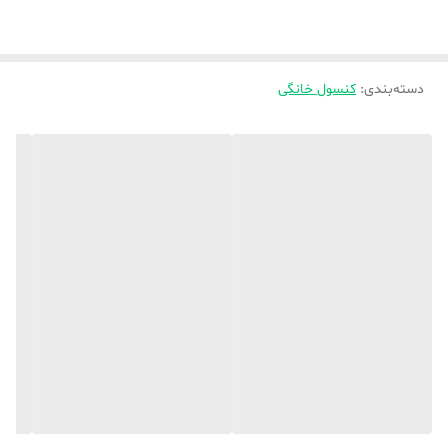
اما همچنان با توجه به کیفیت ساخت، حمل و نقل آن آسان است. پردازنده
مرکزی این کنسول، پردازنده AMD Ryzen Zen 2 با هشت هسته و فرکانس
دسته‌بندی
:
کنسول خانگی
متغیر تا 3.5 گیگاهرتز است که همراه با پردازنده گرافیکی RDNA 2
سفارشی با توان پردازشی 10.28 ترافلاپس، امکان اجرای بازی‌ها با کیفیت
4K و نرخ فریم بالا را فراهم می‌کند. کنترلر DualSense، با طراحی ارگونومیک
و ویژگی‌های پیشرفته نظیر بازخورد لمسی (Haptic Feedback) و تریگرهای
تطبیق‌پذیر (Adaptive Triggers)، تجربه‌ای واقع‌گرایانه در گیم‌پلی ارائه
می‌دهد.