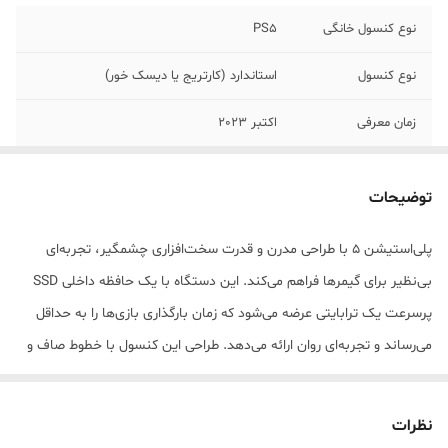
نوع کنسول خانگی
PS5
نوع کنسول
استاندارد (کارتریج یا دیسک خور)
زمان معرفی
اکتبر 2023
نسل کنسول
نسل نهم
توضیحات
ریجن
اروپا
پلی‌استیشن 5 با طراحی مدرن و قدرت سخت‌افزاری چشمگیر، تجربه‌ای
ابعاد
35.8x9.6x21.6 سانتی‌متر
بی‌نظیر برای گیمرها فراهم می‌کند. این دستگاه با یک حافظه داخلی SSD
وزن
3200 گرم
پرسرعت یک ترابایتی عرضه می‌شود که زمان بارگذاری بازی‌ها را به حداقل
می‌رساند و تجربه‌ای روان ارائه می‌دهد. طراحی این کنسول با خطوط صاف و
نوع درایو کنسول
درایو 4K/HDR Blu-ray قابل جداسازی
مدرن، ترکیبی از پلاستیک مقاوم و فلز است که نه تنها زیبا بلکه دوام
بالایی دارد. ابعاد بزرگ‌تر پلی‌استیشن 5 اسلیم نسبت به نسل‌های قبلی،
نظرات
به خاطر سیستم خنک‌کننده پیشرفته و قطعات داخلی قدرتمند آن است،