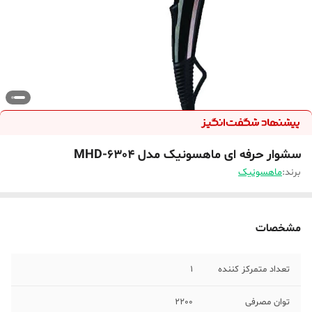
سشوار حرفه ای ماهسونیک مدل MHD-6304
برند:
ماهسونیک
مشخصات
تعداد متمرکز کننده
1
توان مصرفی
2200