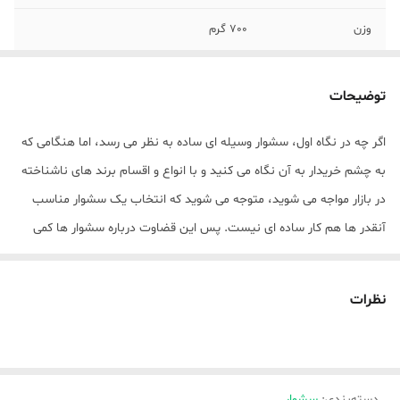
وزن
700 گرم
قابلیت‌های ابزار فرم
فناوری تولید یون
دهنده مو
توضیحات
بازه طول سیم
120 تا 200 سانتی‌متر
اگر چه در نگاه اول، سشوار وسیله ای ساده به نظر می رسد، اما هنگامی که
به چشم خریدار به آن نگاه می کنید و با انواع و اقسام برند های ناشناخته
نوع موتور
AC
در بازار مواجه می شوید، متوجه می شوید که انتخاب یک سشوار مناسب
کاربرد به صورت
خانگی , نیمه حرفه‌ای , حرفه‌ای
آنقدر ها هم کار ساده ای نیست. پس این قضاوت درباره سشوار ها کمی
دور از انصاف است. حال اگر بخواهید ویژگی های یک سشوار خوب را نام
جنس المنت
فلز
ببرید به چه موردی اشاره می کنید؟ برای آشنایی با ویژگی های یک سشوار
نظرات
رنگ
مشکی
استاندارد، ابتدا باید با انواع مدل های سشوار آشنا شوید. امروزه سشوار ها
درمدل های حرفه ای، نیمه حرفه ای، مسافرتی و یا خانگی تولید و وارد بازار
شده اند. پیشنهاد ما برای شما این است که اگر مدت زمان بیشتری از سال
دسته‌بندی
:
سشوار
را به مسافرت یا ماموریت های کاری می روید، بهتر است از انواع مسافرتی