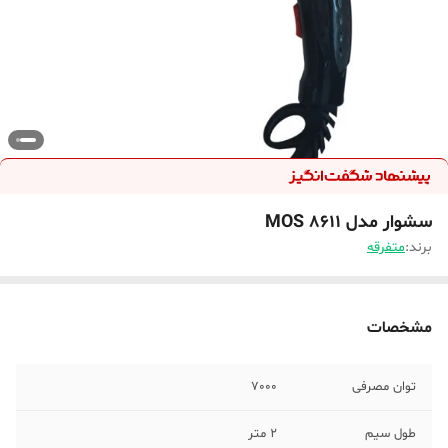
سشوار مدل MOS 8611
برند:
متفرقه
مشخصات
توان مصرفی
7000
طول سیم
2 متر