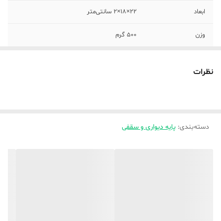
ابعاد
22×18×2 سانتی‌متر
وزن
500 گرم
توضیحات حرکت
ثابت
نظرات
توضیحات نصب
قابلیت نصب اسان شامل تمام یراق الات مورد
نیاز نصب داخل بسته بندی
مناسب برای
پخش کننده DVD
دسته‌بندی
:
پایه دیواری و سقفی
استاندارد نصب
دارد
VESA
جنس
آهن
سایر توضیحات
مناسب برای انواع دستگاه های دی وی دی و ...