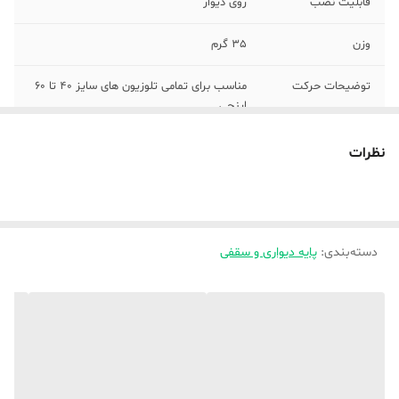
قابلیت نصب
روی دیوار
وزن
35 گرم
توضیحات حرکت
مناسب برای تمامی تلوزیون های سایز 40 تا 60
اینچی
توضیحات نصب
تمامی رول پلاک و پیچ های مورد نیاز نصب
نظرات
داخل جعبه موجود می باشد.
مناسب برای
تلویزیون
استاندارد نصب
دارد
دسته‌بندی
:
پایه دیواری و سقفی
VESA
جنس
ورق آهن