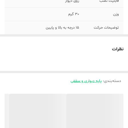
قابلیت نصب
روی دیوار
وزن
30 گرم
توضیحات حرکت
15 درجه به بالا و پایین
توضیحات نصب
قرار داشتن تمامی یراق الات مورد نیاز جهت
نصب و مونتاژ داخل بسته بندی
نظرات
مناسب برای
تلویزیون
استاندارد نصب
دارد
VESA
دسته‌بندی
:
پایه دیواری و سقفی
جنس
ورق آهن
سایر توضیحات
بهترین رنگ کوره ای پوشش داده شده.. سایز
متغیر تغییر زاویه ت