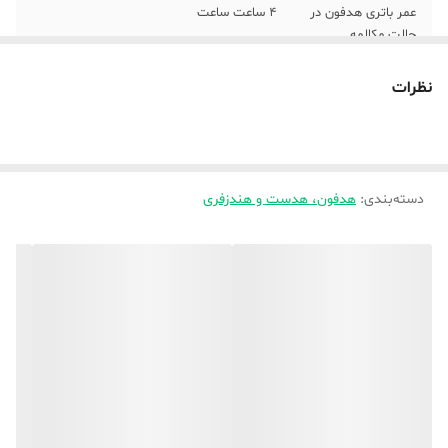
عمر باتری هدفون در
4 ساعت ساعت
حالت مکالمه
عمر باتری هدفون در
4 ساعت ساعت
نظرات
حالت پخش
موسیقی
نسخه بلوتوث
5
دسته‌بندی
:
هدفون، هدست و هندزفری
نوع کابل
AUX , microUSB
نوع اتصال
با سیم , بی‌سیم , بلوتوث
رابط‌ها
microUSB , جک 3.5 میلی‌متری صدا , شیار
کارت حافظه , Bluetooth
مناسب برای
کودکان
رنگ
مشکی