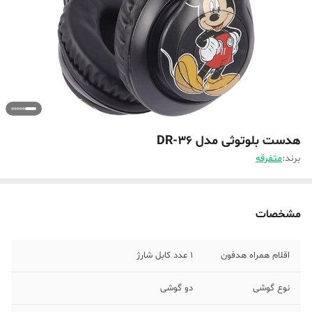
هدست بلوتوثی مدل DR-36
برند:
متفرقه
مشخصات
اقلام همراه هدفون
1 عدد کابل شارژ
نوع گوشی
دو گوشی