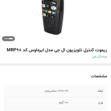
ریموت کنترل تلویزیون ال جی مدل ایرماوس کد MRP98
برند:
ال جی
مشخصات
ابعاد
10×10×10 سانتی‌متر
وزن
100 گرم