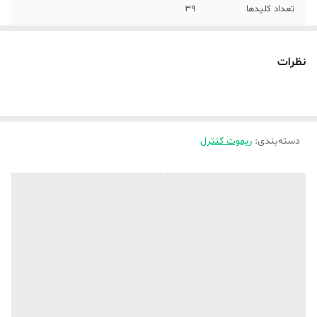
تعداد کلیدها
39
نوع کاربری
هوشمند
نظرات
ریموت کنترل سازگار
تلویزیون
با
سازگار با برند
ال جی
دسته‌بندی
:
ریموت کنترل
نوع باتری
قلمی AA
برند
ال جی
تعداد باتری
دو عدد
نوع ریموت کنترل
هوشمند
امکانات ریموت
باتری همراه
کنترل