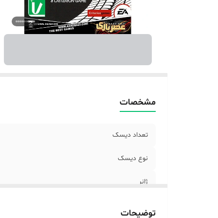
رم
پر
نسخه 
گر
فض
شر
مشخصات
تعداد دیسک
نوع دیسک
ژانر
گروه سنی
توضیحات