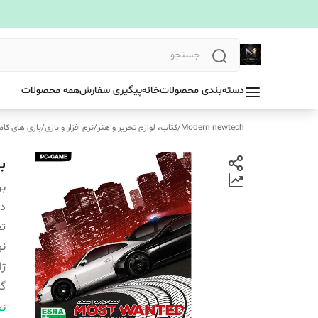
دسته‌بندی محصولات
خانه
پیگیری سفارش
همه محصولات
Modern newtech
/
کتاب، لوازم تحریر و هنر
/
نرم افزار و بازی
/
بازی های کام
باز
بر
دس
ت
ن
ژا
گر
سی
نم