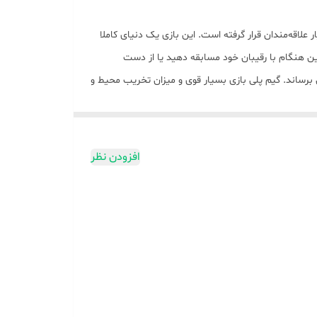
سابقه‌ای رانندگی است که توسط کمپانی Electonic Arts منتشر شده و در اختیار علاقه‌مندان قرار گرفته است. این بازی یک دنیای کاملا
 این هنگام با رقیبان خود مسابقه دهید یا از دست
ن برساند. گیم پلی بازی بسیار قوی و میزان تخریب محیط و
اتومبیل‌ها به شدت بالا است. پرش‌های طولانی، اسپید پوینت، درافتادن با پلیس، ناک اوت کردن رقیبان و ... همه از ویژگی‌های جذاب و جدید این بازی است. بازی Need For Speed: Most
افزودن نظر