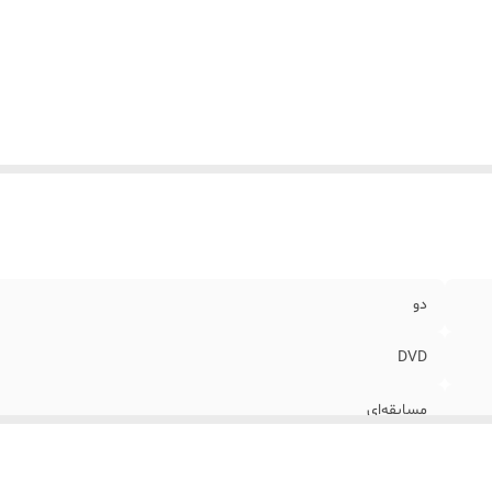
 مورد نیاز
:
2 گیگابایت
دازنده مورد نیاز
:
Intel 2 GHz Dual Core
DirectX مورد نیاز
:
ده
افیک مورد نیاز
:
GeForce 8800
ای مورد نیاز
:
20 گیگابایت
کت مبدا سازنده بازی
:
غیر ایرانی
دو
DVD
مسابقه‌ای
بزرگتر از 7 سال