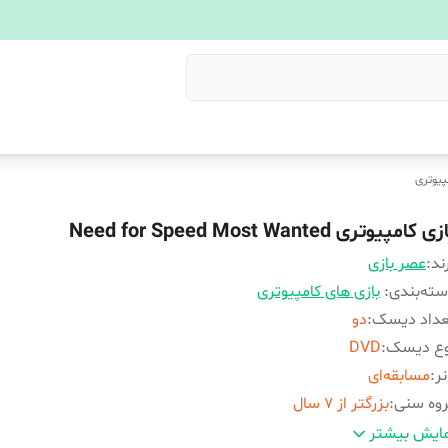
پیوتری
ی کامپیوتری Need for Speed Most Wanted
ند:
عصر بازی
ته‌بندی
:
بازی های کامپیوتری
عداد دیسک
:
دو
وع دیسک
:
DVD
نر
:
مسابقه‌ای
وه سنی
:
بزرگتر از 7 سال
ستم عامل مورد نیاز نصب
:
ویندوز XP , ویستا , ویندوز 7 , ویندوز 8
ایش بیشتر