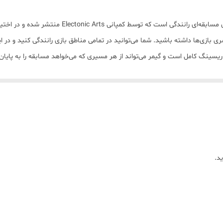
ویندوز XP , ویستا , ویندوز 7 , ویندوز 8
Need For Speed: Most Wanted نام یک بازی کامپیوتری م
2 گیگابایت
 سری بازی‌ها داشته باشید. شما می‌توانید در تمامی مناطق بازی رانندگی کنید و در
 ریسینگ کامل است و گیمر می‌تواند از هر مسیری که می‌خواهد مسابقه را به پایا
Intel 2 GHz Dual Core
ده
GeForce 8800
20 گیگابایت
غیر ایرانی
د.