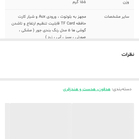
وزن
155 گرم
سایر مشخصات
مجهز به بلوتوث ، ورودی Aux و شیار کارت
حافظه TF Card قابلیت تنظیم ارتفاع و تاشدن
گوشی ها 5 مدل رنگ بندی جور ( مشکی ،
صورتی ، سبز ، آبی ، زرد )
نوع اتصال
بی‌سیم
نظرات
رابط‌ها
شیار کارت حافظه
مناسب برای
مکالمه , گیمینگ , ورزش , کاربری عمومی
دسته‌بندی
:
هدفون، هدست و هندزفری
ویژگی‌های خاص
میکروفون
نوع گوشی
دو گوشی