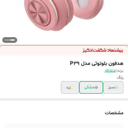
هدفون بلوتوثی مدل P39
برند:
متفرقه
رنگ
سبز
مشکی
زرد
مشخصات