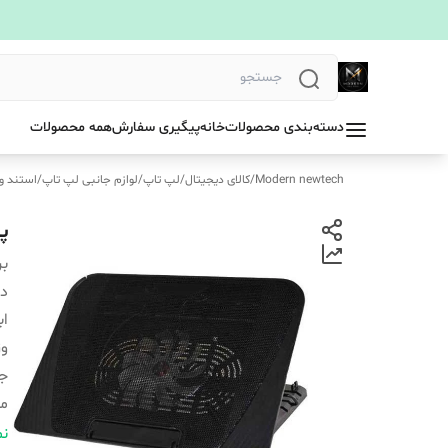
دسته‌بندی محصولات
خانه
پیگیری سفارش
همه محصولات
Modern newtech
/
کالای دیجیتال
/
لپ تاپ
/
لوازم جانبی لپ تاپ
/
استند و 
پ
بر
دس
اب
و
ج
من
تع
نم