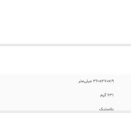
وع سیستم خنک کنندگی
:
فن
نگ
:
مشکی
360x270x19 میلی‌متر
631 گرم
پلاستیک
تا 15.6 اینچی