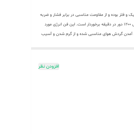
 تلفیقی از پلاستیک و فلز بوده و از مقاومت مناسبی در برابر فشار و ضربه
برخوردار است. ۱ عدد فن ۱۴۰ میلی متری در وسط این محصول تعبیه شده که وظیفه خنک سازی لپ تاپ را بر عهده داشته و از سرعتی معادل ۱۲۰۰ دور در دقیقه برخوردار است. این فن انرژی مورد
ن کرده و قابلیت تنظیم ارتفاع در ۴ حالت مختلف را برای کاربر فراهم کرده است. کول پد XP باعث بوجود آمدن گردش هوای مناسبی شده و از گرم شدن و آسیب
رسیدن به سخت افزارهای لپ تاپ جلوگیری می کند. لازم به ذکر است این محصول با لپ تاپ های حداکثر سایز ۱۵٫۴ اینچ سازگاری داشته و بر اساس استانداردهای CE / FCC ساخته شده است.
استاندارد FCC تضمین می کند این محصول بدون ایجاد هیچ گونه اختلال و تداخلی در امواج رادیویی وسایل الکترونیکی نزدیک کار خود را انجام داده و استاندارد CE تضمینی بر عدم تاثیر این محصول
افزودن نظر