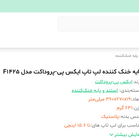
پایه خنک‌کننده
ایه خنک کننده لپ تاپ ایکس پی-پروداکت مدل F1425
ند:
ایکس پی-پروداکت
ته‌بندی
:
استند و پایه خنک‌کننده
عاد
:
360x270x19 میلی‌متر
زن
:
631 گرم
نس بدنه
:
پلاستیک
اسب برای لپ تاپ های
:
تا 15.6 اینچی
داد فن
:
1 عدد
ایش بیشتر