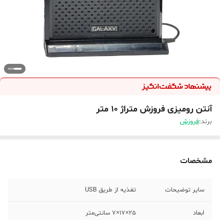
آنتن رومیزی فروزش متراژ ۱۰ متر
برند:
فروزش
مشخصات
سایر توضیحات
تغذیه از طریق USB
ابعاد
25×17×7 سانتی‌متر