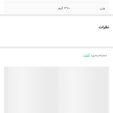
وزن
370 گرم
اقلام همراه محصول
آداپتور USB
نظرات
توضیحات منبع
5 ولت از طریق USB
انرژی
قدرت تقویت
32DB
کننده(GAIN)
دسته‌بندی
:
آنتن
توضیحات کابل
10 متر
نوع سیگنال دریافتی
دیجیتال
جنس بدنه
پلاستیک
امکانات آنتن
تقویت کننده‌ سیگنال