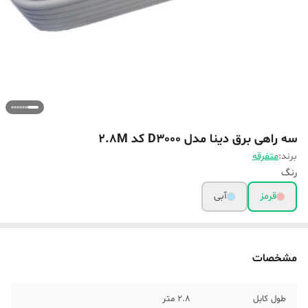
سه راهی برق دینا مدل D3000 کد 2.8M
برند:
متفرقه
رنگ
قرمز
آبی
مشخصات
طول کابل
2.8 متر