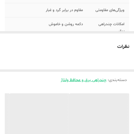
ویژگی‌های مقاومتی
مقاوم در برابر گرد و غبار
امکانات چندراهی
دکمه روشن و خاموش
برق
حداکثر جریان
16 آمپر
نظرات
انتقالی
جنس بدنه
Pvc
حداکثر توان قابل
2500
دسته‌بندی
:
چندراهی برق و محافظ ولتاژ
پشتیبانی
ولتاژ ورودی
220 ولت
چندراهی برق و
تلفن همراه , صوتی و تصویری , کامپیوتر
محافظ ولتاژ سازگار
با