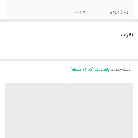
ولتاژ ورودی
5 ولت
سازگار با
کلیه موبایل های اپل و سامسونگ، لپ تاپ و
تبلت
نظرات
وزن
630 گرم
رنگ
مشکی
دسته‌بندی
:
پاوربانک (شارژر همراه)