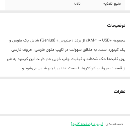
منبع تغذیه
usb
وزن ماوس
50 گرم
توضیحات
نوع حسگر ماوس
اپتیکال
مجموعه­ «KM-200 USB» از برند «جنیوس» (Genius) شامل یک ماوس و
رنگ
مشکی
یک کیبورد است. به منظور سهولت در تایپ متون فارسی، حروف فارسی
روی کلیدها حک شده‌­اند و کیفیت چاپ خوبی هم دارند. این کیبورد به غیر
از قسمت حروف و کاراکترها، قسمت عددی را هم شامل می­‌شود و
حسابدارها می‌توانند در محاسبات خود به راحتی از این قسمت استفاده
کنند. ماوس مکمل مجموعه‌­ی KM-200 USB دارای سنسور اپتیکال است و
نظرات
دقت 1000DPI دارد. هم ماوس و هم کیبورد با استفاده از کابل به کامپوتر
وصل می­‌شوند و این اتصال با استفاده از رابط USB انجام می­‌شود. کابل­‌ها به
طول 1.5 متر در نظر گرفته شده­‌اند که طول استاندارد ارتباط با کامپیوتر
دسته‌بندی
:
کیبورد (صفحه کلید)
است. این مجموعه قیمت مناسبی دارد و برای کاربردهای اداری و خانگی