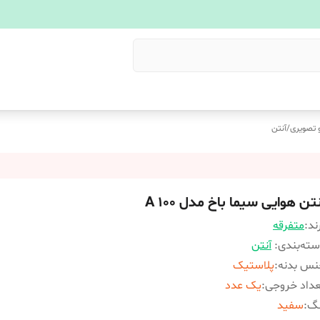
 تصویری
/
آنتن
تن هوایی سیما باخ مدل A 100
ند:
متفرقه
ته‌بندی
:
آنتن
نس بدنه
:
پلاستیک
داد خروجی
:
یک عدد
نگ
:
سفید