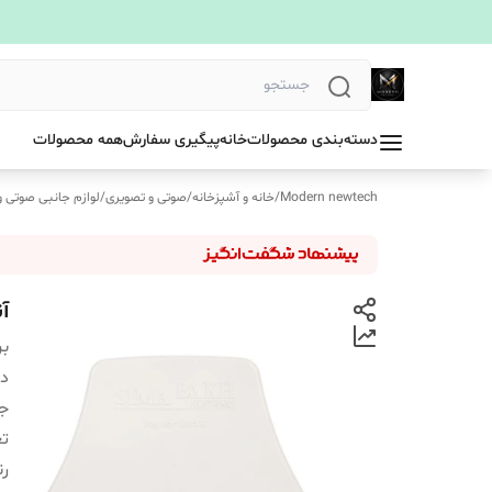
دسته‌بندی محصولات
خانه
پیگیری سفارش
همه محصولات
Modern newtech
/
خانه و آشپزخانه
/
صوتی و تصویری
/
لوازم جانبی صوتی و
آن
بر
دس
ج
تع
ر