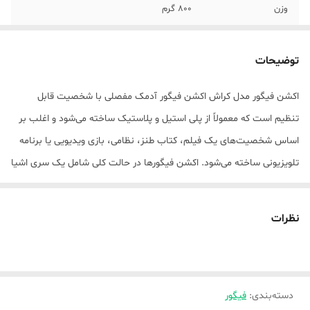
وزن
800 گرم
جنس
پلی‌استر
توضیحات
نوع اسباب بازی
فیگور , فیگور اسپرت , فیگور اکشن
اکشن فیگور مدل کراش اکشن فیگور آدمک مفصلی با شخصیت قابل
ارتفاع
35 سانتی‌متر
تنظیم است که معمولاً از پلی استیل و پلاستیک ساخته می‌شود و اغلب بر
اساس شخصیت‌های یک فیلم، کتاب طنز، نظامی، بازی ویدیویی یا برنامه
تلویزیونی ساخته می‌شود. اکشن فیگور‌ها در حالت کلی شامل یک سری اشیا
یا وسایل متحرک هستند که می‌توانند به عنوان یک الگو و در حالت‌های
مختلف به بازی کردن شما در نقش‌های مختلف در آیند.
نظرات
دسته‌بندی
:
فیگور