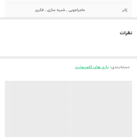
ژانر
ماجراجویی , شبیه سازی , فکری
گروه سنی
بزرگتر از 7 سال
نظرات
شماره پروانه یا
99/569
مجوز
مرجع صادر کننده
بنیاد ملی بازی های رایانه‌ای
دسته‌بندی
:
بازی های کامپیوتری
شرکت مبدا سازنده
غیر ایرانی
بازی