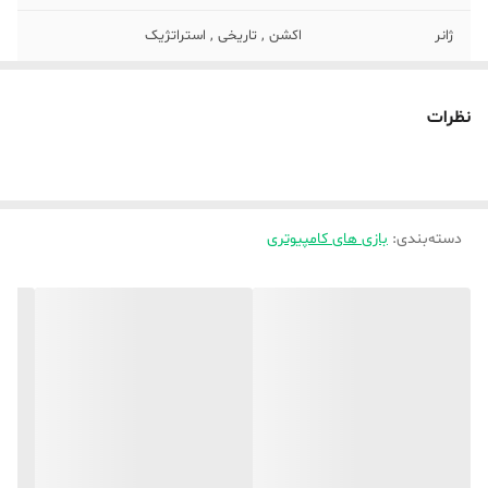
ژانر
اکشن , تاریخی , استراتژیک
گروه سنی
همه سنین
نظرات
سیستم عامل مورد
7.1 , ویندوز XP , ویندوز 7 , ویندوز 8 , ویندوز
نیاز نصب
8.1 , ویندوز 10
شماره پروانه یا
165.65700
مجوز
دسته‌بندی
:
بازی های کامپیوتری
مرجع صادر کننده
وزارت فرهنگ و ارشاد اسلامی
شرکت مبدا سازنده
غیر ایرانی
بازی