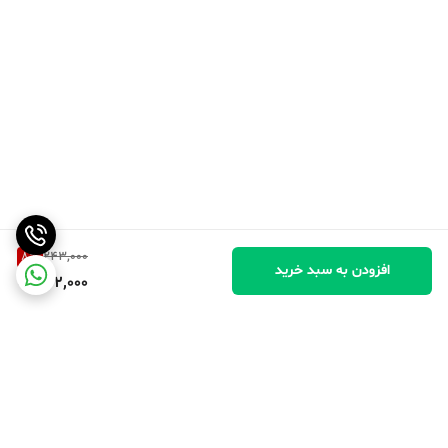
8
%
243,000
افزودن به سبد خرید
222,000