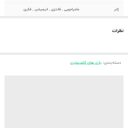
ژانر
ماجراجویی , فانتزی , انیمیشن , فکری
گروه سنی
همه سنین
نظرات
سیستم عامل مورد
7.1 , ویندوز XP , ویندوز 7 , ویندوز 8 , ویندوز
نیاز نصب
8.1 , ویندوز 10
رم مورد نیاز
512 مگابایت
دسته‌بندی
:
بازی های کامپیوتری
شماره پروانه یا
168.877900
مجوز
مرجع صادر کننده
وزارت فرهنگ و ارشاد اسلامی
شرکت مبدا سازنده
غیر ایرانی
بازی