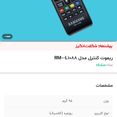
ریموت کنترل مدل RM--L1088
برند:
متفرقه
مشخصات
وزن
95 گرم
نوع کاربری
روزمره (کلاسیک)