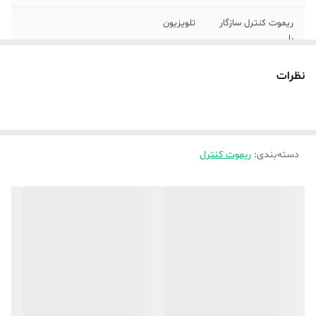
ریموت کنترل سازگار
تلویزیون
با
سازگار با برند
سامسونگ
نظرات
جنس بدنه
پلاستیک
نوع باتری
نیم‌قلمی AAA
دسته‌بندی
:
ریموت کنترل
تعداد باتری
دو عدد
نوع ریموت کنترل
ساده
امکانات ریموت
باتری همراه
کنترل
ابعاد
10×5×10 سانتی‌متر