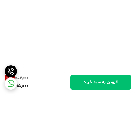
28
%
554,000
افزودن به سبد خرید
395,000