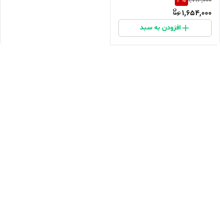
3
%
1,714,000
1,654,000
افزودن به سبد