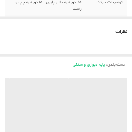
توضیحات حرکت
15. درجه به بالا و پایین...۱۵ درجه به چپ و
راست
نوع اتصال
دیواری
نظرات
وزن
5000 گرم
جنس صفحات
ورق آهن
سایر توضیحات
تهیه شده از بهتربن ورق اهن ضخیم و رنگ
دسته‌بندی
:
پایه دیواری و سقفی
کوره ای حرارت داده شده..