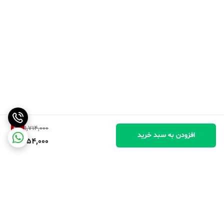
3
%
1,714,000
افزودن به سبد خرید
1,654,000