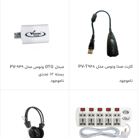
کارت صدا ونوس مدل PV-T948
مبدل OTG ونوس مدل PV-949
بسته 12 عددی
ناموجود
ناموجود