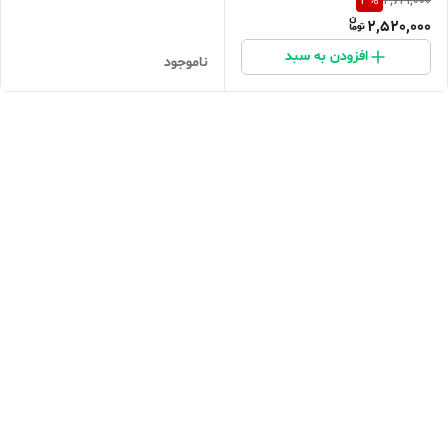
3
%
2,621,000
2,520,000
افزودن به سبد
ناموجود