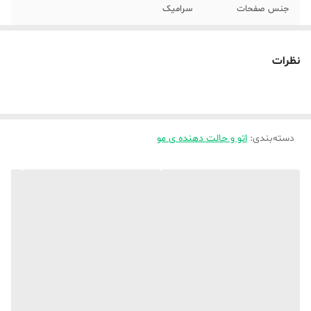
جنس صفحات
سرامیک
گستره‌ی دما
200 تا 220 درجه سانتی‌گراد
نظرات
نوع صفحات
متوسط
سایر توضیحات
دارای 3 کاربرد مختلف اتو مو ویو مو فر کننده
تغییر حالت تنها با فشردن یک دکمه طول
دستگاه 245 میلی متر اندازه صفحه 90x25
دسته‌بندی
:
اتو و حالت دهنده ی مو
میلی متر دارای استاندارد CB و CE اروپا
حداکثر دما
220