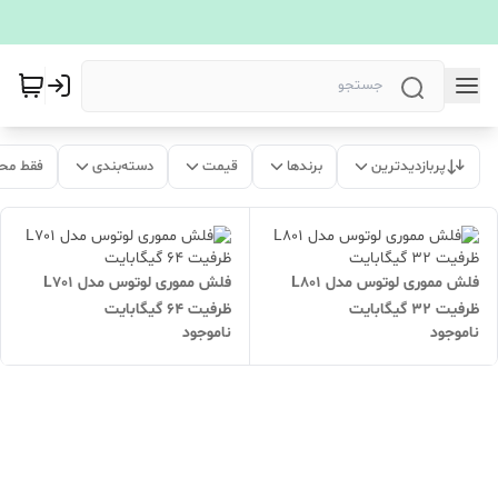
پربازدیدترین
برندها
قیمت
دسته‌بندی
فقط مح
فلش مموری لوتوس مدل L801
فلش مموری لوتوس مدل L701
ظرفیت 32 گیگابایت
ظرفیت 64 گیگابایت
ناموجود
ناموجود