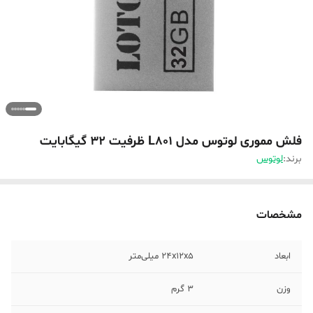
فلش مموری لوتوس مدل L801 ظرفیت 32 گیگابایت
برند:
لوتوس
مشخصات
ابعاد
24x12x5 میلی‌متر
وزن
3 گرم