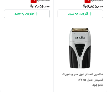
2
%
2
%
7,258,000
7,056,000
7,056,000
6,855,000
افزودن به سبد
افزودن به سبد
ماشین اصلاح موی سر و صورت
اندیس مدل 17205
ناموجود