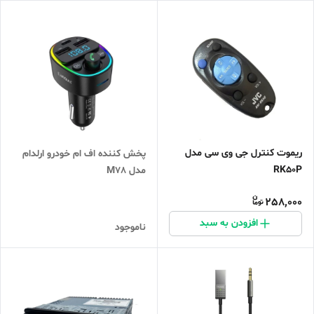
ریموت کنترل جی وی سی مدل
پخش کننده اف ام خودرو ارلدام
RK50P
مدل M78
258,000
افزودن به سبد
ناموجود