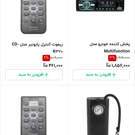
پخش کننده خودرو مدل
ریموت کنترل پایونیر مدل CD-
Multifunction
R320
9
%
3
%
509,000
1,916,000
461,000
1,856,000
افزودن به سبد
افزودن به سبد