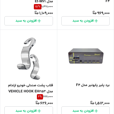
F4
مدل Et-M71
15
%
1,311,000
1,109,000
969,000
افزودن به سبد
افزودن به سبد
برد پلیر پایونیر مدل F4
قلاب پشت صندلی خودرو ارلدام
مدل VEHICLE HOOK EH253
6
%
666,000
بسته دو عددی
626,000
1,512,000
افزودن به سبد
افزودن به سبد