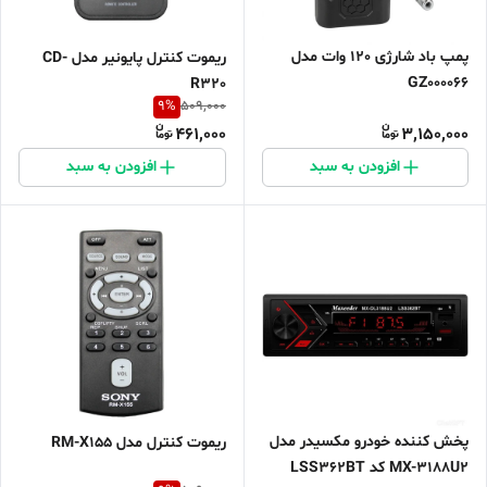
پمپ باد شارژی 120 وات مدل
ریموت کنترل پایونیر مدل CD-
GZ000066
R320
9
%
509,000
461,000
3,150,000
افزودن به سبد
افزودن به سبد
پخش کننده خودرو مکسیدر مدل
ریموت کنترل مدل RM-X155
MX-3188U2 کد LSS362BT