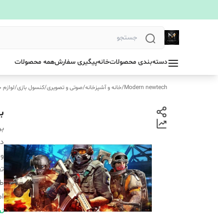
دسته‌بندی محصولات
خانه
پیگیری سفارش
همه محصولات
Modern newtech
/
خانه و آشپزخانه
/
صوتی و تصویری
/
کنسول بازی
/
لوازم 
بر
بر
دس
و
تع
ط
ام
ام
نم