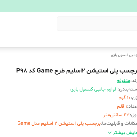
جانبی کنسول بازی
چسب پلی استیشن 2اسلیم طرح Game کد P98
ند:
متفرقه
ته‌بندی
:
لوازم جانبی کنسول بازی
زن
:
10 گرم
داد
:
1 قلم
ول
:
23 سانتی‌متر
کانات و قابلیت‌ها
:
برچسب پلی استیشن 2 اسلیم مدل Game
کانات سخت افزاری
:
ندارد
ایش بیشتر