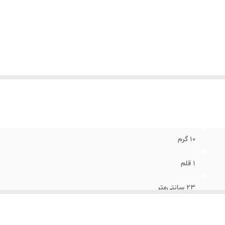
بلیت شارژ شدن
:
ندارد
عاد
:
1x15x23 سانتی‌متر
10 گرم
1 قلم
23 سانتی‌متر
برچسب پلی استیشن 2 اسلیم مدل Game