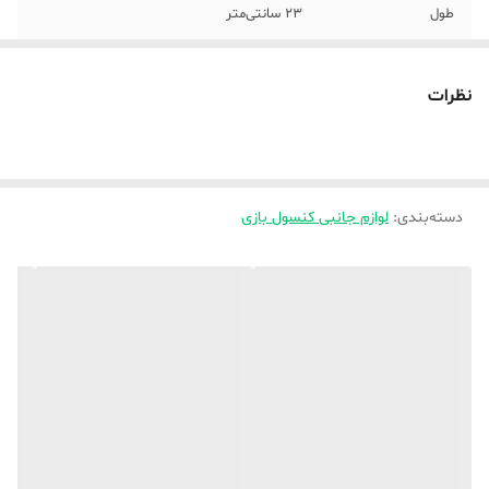
طول
23 سانتی‌متر
امکانات و قابلیت‌ها
برچسب پلی استیشن 2 مدل اسلیم
نظرات
امکانات سخت
ندارد
افزاری
قابلیت شارژ شدن
ندارد
دسته‌بندی
:
لوازم جانبی کنسول بازی
ابعاد
1x15x23 سانتی‌متر