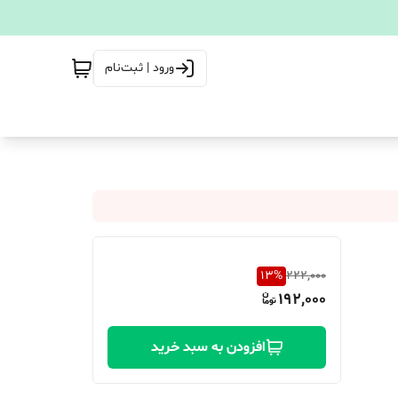
ورود | ثبت‌نام
13
%
222,000
192,000
افزودن به سبد خرید