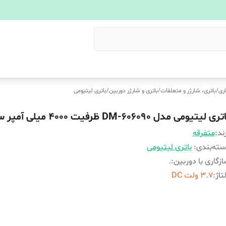
ری
/
باتری، شارژر و متعلقات
/
باتری و شارژر دوربین
/
باتری لیتیومی
ری لیتیومی مدل DM-606090 ظرفیت 4000 میلی آمپر ساعت
ند:
متفرقه
ته‌بندی
:
باتری لیتیومی
زگاری با دوربین
:
.
تاژ
:
3.7 ولت DC