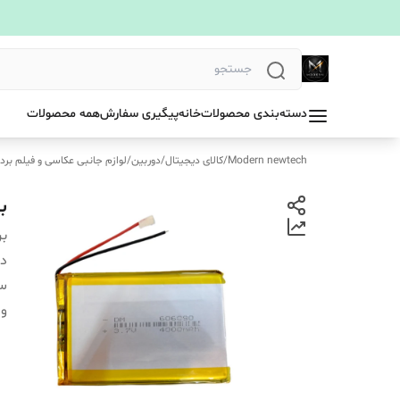
دسته‌بندی محصولات
خانه
پیگیری سفارش
همه محصولات
Modern newtech
/
کالای دیجیتال
/
دوربین
/
لوازم جانبی عکاسی و فیلم بردا
بات
بر
دس
سا
ول