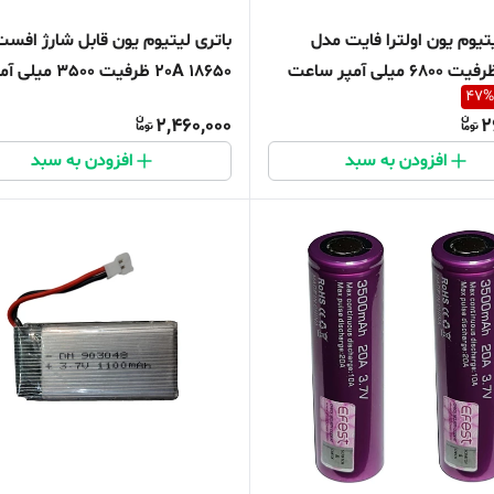
تیوم یون اولترا فایت مدل
باتری لیتیوم یون قابل شارژ افس
18650 ظرفیت 6800 میلی آمپر ساعت
18650 20A ظرفیت 3500 میل
47
%
ساعت بسته 2 عددی
2,460,000
2
افزودن به سبد
افزودن به سبد