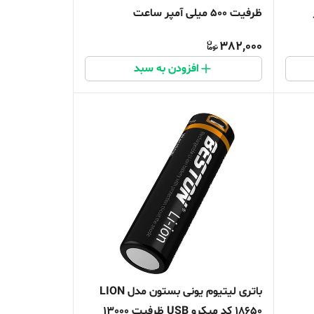
ظرفیت 500 میلی آمپر ساعت
382,000
افزودن به سبد
باتری لیتیوم یونی بستون مدل LION
18650 کد میکرو USB ظرفیت 13000