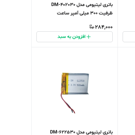
باتری لیتیومی مدل DM-402030
ظرفیت 300 میلی آمپر ساعت
284,000
افزودن به سبد
باتری لیتیومی مدل DM-622530