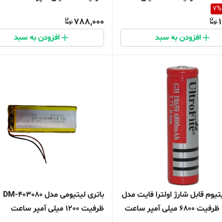
7
%
عت
788,000
افزودن به سبد
افزودن به سبد
تیوم قابل شارژ اولترا فایت مدل
باتری لیتیومی مدل DM-403080
ظرفیت 1200 میلی آمپر ساعت