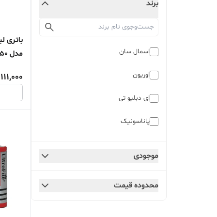
برند
باتری ل
اسمال سان
ساعت
اوریون
111,000
ای دبلیو تی
پاناسونیک
دوراسل
موجودی
سامسونگ
محدوده قیمت
سونی
متفرقه