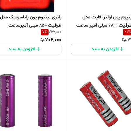
تیوم یون اولترا فایت مدل
18650 ظرفیت 6800 میلی آمپر ساعت
ظرفیت 850 میلی آمپرساعت
7
%
767,000
21
%
706,000
3
افزودن به سبد
افزودن به سبد