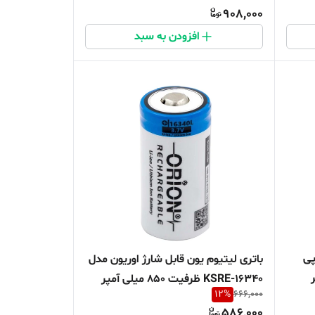
908,000
افزودن به سبد
پی
باتری لیتیوم یون قابل شارژ اوریون مدل
پر
KSRE-16340 ظرفیت 850 میلی آمپر
12
%
666,000
ساعت
586,000