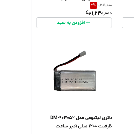
6
%
1,311,000
میلی آمپر ساعت
1,230,000
افزودن به سبد
باتری لیتیومی مدل DM-903052
ظرفیت 1200 میلی آمپر ساعت