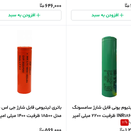
646,000
افزودن به سبد
افزودن به سبد
یتیوم یونی قابل شارژ سامسونگ
باتری لیتیومی قابل شارژ جی اس 
مدل 18500 ظرفیت 1400 میلی ام
11
%
1
ساعت
566,000
1,