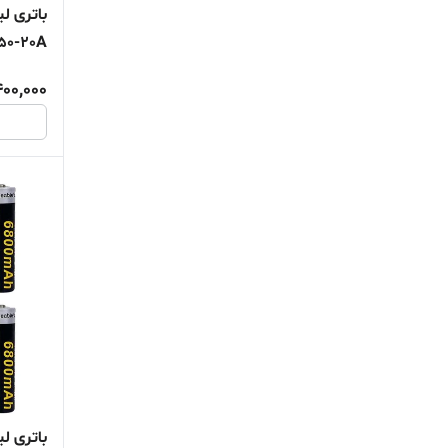
باتری ل
آمپر سا
400,000
باتری ل