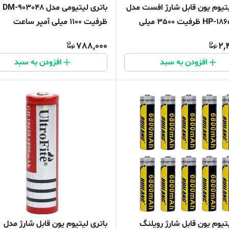
یتیوم یون قابل شارژ افست مدل
باتری لیتیومی مدل DM-903048
HP-18650-20A ظرفیت 3500 میلی
ظرفیت 1100 میلی آمپر ساعت
عت بسته دو عددی
788,000
2,
افزودن به سبد
افزودن به سبد
یتیوم یون قابل شارژ رویلنگ
باتری لیتیوم یون قابل شارژ مدل