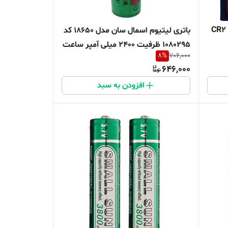
باتری لیتیوم یون پاناسونیک مدل CR2
باتری لیتیوم اسمال سان مدل 18650 کد
1080295 ظرفیت 2400 میلی آمپر ساعت
8
%
706,000
اصلی برد دار
646,000
افزودن به سبد