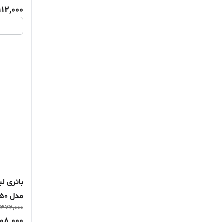
112,000
باتری ل
مدل INR18650 ظرفیت 2200 میلی آمپر
,372,000
208,000