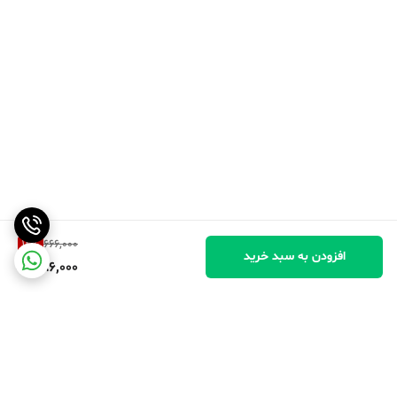
12
%
666,000
افزودن به سبد خرید
586,000