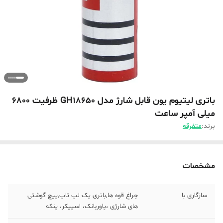
باتری لیتیوم یون قابل شارژ مدل GH18650 ظرفیت 6800
میلی آمپر ساعت
برند:
متفرقه
مشخصات
سازگاری با
چراغ قوه ها,باتری پک لپ تاپ,پیچ گوشتی
های شارژی ،پاوربانک، اسپیکر، پنکه