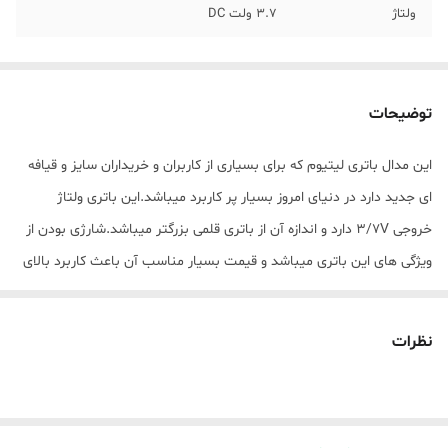
ولتاژ
3.7 ولت DC
توضیحات
این مدال باتری لیتیوم که برای بسیاری از کاربران و خریداران سایز و قیافه
ای جدید دارد در دنیای امروز بسیار پر کاربرد میباشد.این باتری ولتاژ
خروجی 3/7V دارد و اندازه آن از باتری قلمی بزرگتر میباشد.شارژی بودن از
ویژگی های این باتری میباشد و قیمت بسیار مناسب آن باعث کاربرد بالای
این مدل در بسیار از وسایل چون:چراغ قوه ها,باتری پک لپ تاپ,پیچ
گوشتی های شارژی ،پاوربانک، اسپیکر، پنکه و تقریبا هر وسیله شارژی که
نظرات
اطراخ خود میبینید.