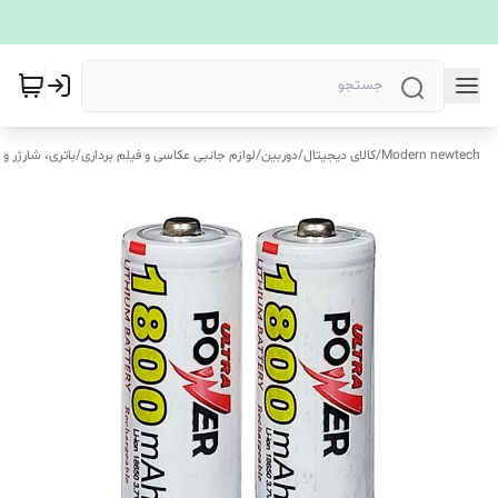
Modern newtech
/
کالای دیجیتال
/
دوربین
/
لوازم جانبی عکاسی و فیلم برداری
/
باتری، شارژر و