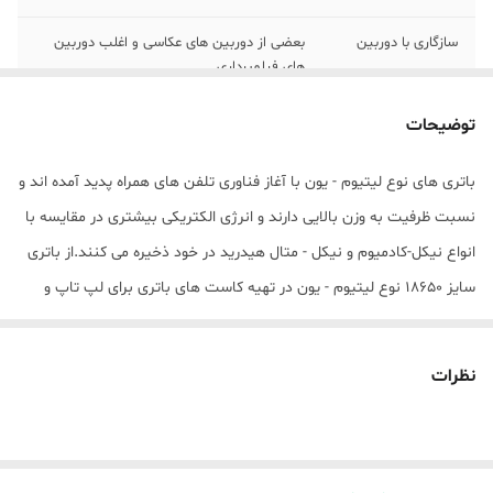
سازگاری با دوربین
بعضی از دوربین های عکاسی و اغلب دوربین
های فیلمبرداری
سازگاری با
برای ساخت پک های باتری و اغلب دستگاههای
توضیحات
الکتریکی شارژی
باتری های نوع لیتیوم - یون با آغاز فناوری تلفن های همراه پدید آمده اند و
نوع باتری لیتیومی
باتری
نسبت ظرفیت به وزن بالایی دارند و انرژی الکتریکی بیشتری در مقایسه با
تعداد در بسته‌بندی
دوتایی
انواع نیکل-کادمیوم و نیکل - متال هیدرید در خود ذخیره می کنند.از باتری
سایز 18650 نوع لیتیوم - یون در تهیه کاست های باتری برای لپ تاپ و
دوربین ها و پاور بانک و دیگر کالاهای الکتریکی استفاده می شود .در
بسیاری از دستگاههای الکترونیکی با باتری قابل شارژ از این باتری استفاده
نظرات
می شود .ظرفیت این باتری1800 میلی آمپر ساعت واقعی می باشد که
نسبت به اغلب باتری های هم ردیف بسیار مطلوب است. دلیل نامگذاری
استاندارد این باتری ها طول 65 میلیمتری و قطر 18 میلیمتری آن است .