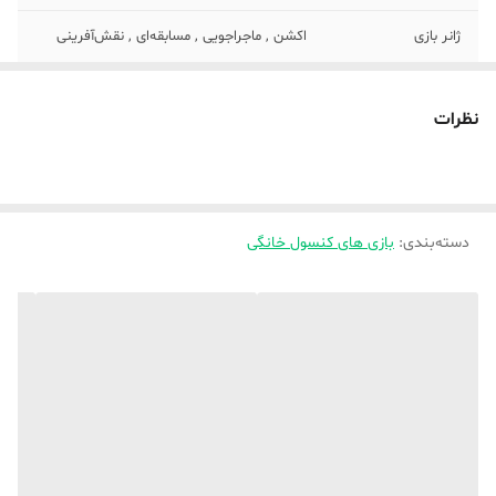
ژانر بازی
اکشن , ماجراجویی , مسابقه‌ای , نقش‌آفرینی
مناسب برای رده
8-10 سال
سنی
نظرات
نوع دیسک
Blu-Ray
تعداد دیسک
1
دسته‌بندی
:
بازی های کنسول خانگی
کنسول
پلی استیشن