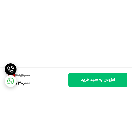
2
%
3,812,000
افزودن به سبد خرید
3,730,000