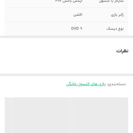
سازگار با کنسول
ایکس باکس 360
ژانر بازی
اکشن
نوع دیسک
DVD 9
تعداد دیسک
1
نظرات
شماره مجوز
1555-7890
دسته‌بندی
:
بازی های کنسول خانگی