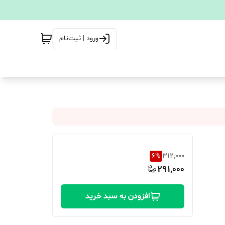
ورود | ثبت‌نام
6
%
312,000
291,000
افزودن به سبد خرید