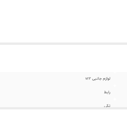
کانات صوتی
:
صدای سه‌بعدی (3D)
یر
- نیازمند کابل DisplayPort و حساب Steam - غی
وضیحات
:
HDR، بازخورد هدست، ردیابی چشم، محرک‌های تطبیقی ​​و باز
(به غیر
2040 در هر چشم)، میدان دید 110 درجه، تشخیص لم
شفا
نگ
:
مشکی
لوازم جانبی vr2
رابط
تکی
1 قلم