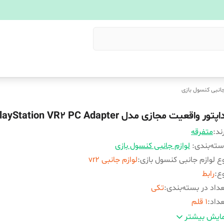
جانبی کنسول بازی
اپتور واقعیت مجازی مدل PlayStation VR2 PC Adapter
ند:
متفرقه
ته‌بندی
:
لوازم جانبی کنسول بازی
ع لوازم جانبی کنسول بازی
:
لوازم جانبی vr2
ع
:
رابط
داد در بسته‌بندی
:
تکی
داد
:
1 قلم
ع اتصال
:
با سیم
ایش بیشتر