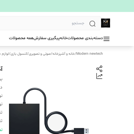
دسته‌بندی محصولات
خانه
پیگیری سفارش
همه محصولات
Modern newtech
/
خانه و آشپزخانه
/
صوتی و تصویری
/
کنسول بازی
/
لوازم 
آد
بر
دس
نو
نو
تع
تع
نو
نم