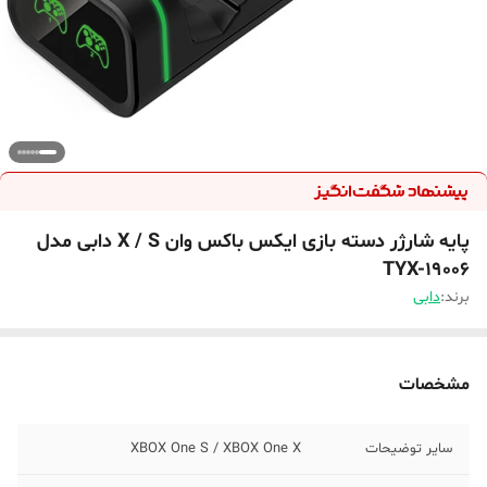
پایه شارژر دسته بازی ایکس باکس وان X / S دابی مدل
TYX-19006
برند:
دابی
مشخصات
سایر توضیحات
XBOX One S / XBOX One X