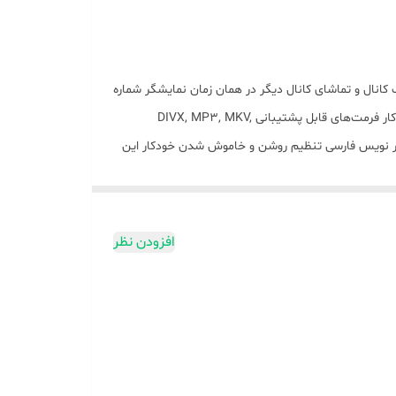
AV یک عدد قابلیت ضبط برنامه قابلیت ضبط یک کانال و تماشای کانال دیگر در همان زمان نمایشگر شماره
کانال و ساعت ظرفیت ذخیره کانال بیش از 1000 کانال نمایشگر قدرت و کیفیت سیگنال دیجیتال دریافتی زمانبندی جهت پخش و ضبط خودکار فرمت‌های قابل پشتیبانی DIVX, MP3, MKV,
 ها EPG پشتیبانی از تله تکست فارسی پشتیبانی از زیر نویس فارسی تنظیم روشن و خاموش شدن خودکار این
افزودن نظر