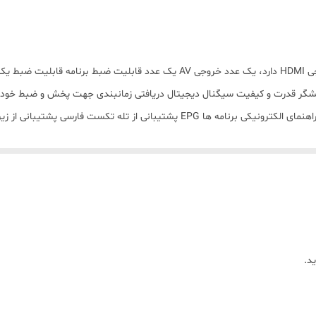
مت‌های تصویری قابل پشتیبانی
:
دریافت و پخش تصاویر Full HD
بیشتر از 1000 کانال
ع تیونر
:
DVB-T2
نگ
:
مشکی
منوی فارسی
دریافت و پخش تصاویر. HD, Full HD(1080p),HEVC خروجی HDMI دارد، یک عدد خروجی 
یک عدد
MP4,JPEG, AVI قابلیت ارتقا نرم افزار از طریق USB دارد راهنمای الکترونیکی برنامه
PVR با USB2.0، ضبط برنامه‌ها بر روی فلش مموری USB یا هارد اکسترنال
ارتقا کیفیت تصویر
2.01
12
دریافت و پخش تصاویر Full HD
د.
350 گرم