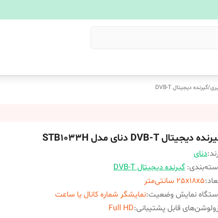
ری
/
گیرنده دیجیتال DVB-T
نده دیجیتال DVB-T دنای مدل STB1033H
ند:
دنای
ته‌بندی
:
گیرنده دیجیتال DVB-T
عاد
:
25x18x5 سانتی‌متر
ستگاه نمایش وضعیت
:
نمایشگر شماره کانال یا ساعت
ولوشن‌های قابل پشتیبانی
:
Full HD