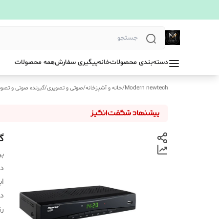
دسته‌بندی محصولات
خانه
پیگیری سفارش
همه محصولات
Modern newtech
/
خانه و آشپزخانه
/
صوتی و تصویری
/
گیرنده صوتی و تصوی
گیر
بر
دس
اب
د
رز