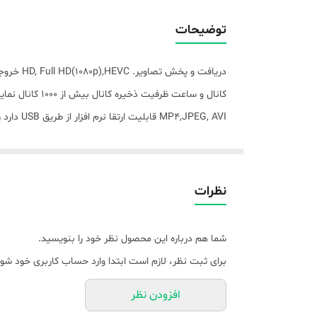
فر
ظرفیت ذخیره‌ی کانال
نو
توضیحات
ر
امکانات موبایل
انواع اتصالات
امکانات گیرنده دیجیتال
گیرنده دیجیتال جدیدترین مدل دنای می باشد.
امکانات ارتقا
نسخه Hbbtv
نظرات
عمق بیتی
شما هم درباره این محصول نظر خود را بنویسید.
مشخصات کیفی
برای ثبت نظر، لازم است ابتدا وارد حساب کاربری خود شوی
وزن
افزودن نظر