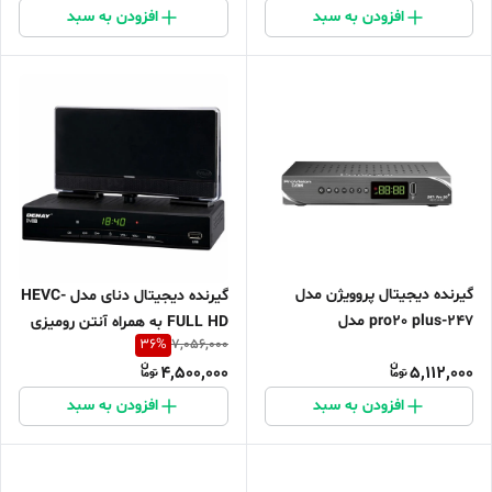
افزودن به سبد
افزودن به سبد
گیرنده دیجیتال پروویژن مدل
گیرنده دیجیتال دنای مدل HEVC-
247-pro20 plus مدل
FULL HD به همراه آنتن رومیزی
36
%
7,056,000
ANTENDAR
سیما باخ
4,500,000
5,112,000
افزودن به سبد
افزودن به سبد