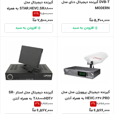
DVB-T گیرنده دیجیتال دنای مدل
گیرنده دیجیتال مدل
MODERN
STAR.HEVC.SR88000 به همراه
21
%
9,500,000
آنتن هوایی STAR
7,500,000
5,400,000
افزودن به سبد
افزودن به سبد
گیرنده دیجیتال پروویژن مدل مدل
گیرنده دیجیتال مدل استار SR-
HEVC.247.PRO به همراه آنتن
T88000HDT2 به همراه آنتن
4
%
2
%
6,912,000
6,768,000
هوایی استار
رومیزی هانی
6,567,000
6,566,000