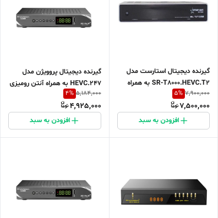
گیرنده دیجیتال استارست مدل
گیرنده دیجیتال پروویژن مدل
SR-T8000.HEVC.T2 به همراه
HEVC.247 به همراه آنتن رومیزی
4
%
5
%
5,184,000
7,900,000
آنتن رومیزی هانی
امگا
4,925,000
7,500,000
افزودن به سبد
افزودن به سبد