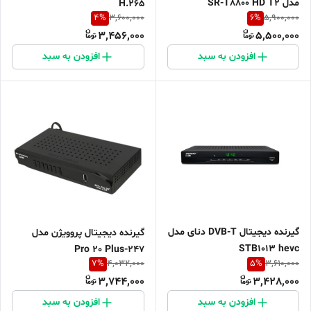
مدل SR-T8800 HD T2
H.265
4
%
6
%
3,600,000
5,900,000
3,456,000
5,500,000
افزودن به سبد
افزودن به سبد
گیرنده دیجیتال DVB-T دنای مدل
گیرنده دیجیتال پروویژن مدل
STB1013 hevc
247-Pro 20 Plus
7
%
5
%
4,032,000
3,610,000
3,744,000
3,428,000
افزودن به سبد
افزودن به سبد