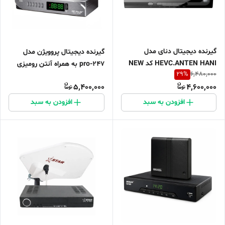
گیرنده دیجیتال دنای مدل
گیرنده دیجیتال پروویژن مدل
HEVC.ANTEN HANI کد NEW
247-pro به همراه آنتن رومیزی
29
%
6,480,000
سیما باخ
5,400,000
4,600,000
افزودن به سبد
افزودن به سبد