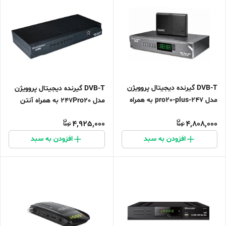
DVB-T گیرنده دیجیتال پروویژن
DVB-T گیرنده دیجیتال پروویژن
مدل 247-pro20-plus به همراه
مدل 247Pro20 به همراه آنتن
آنتن رومیزی ناندل
رومیزی
4,925,000
4,808,000
افزودن به سبد
افزودن به سبد