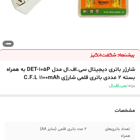
شارژر باتری دیجیتال سی.اف.ال مدل DET-105P به همراه
بسته 2 عددی باتری قلمی شارژی C.F.L 1100mAh
برند:
سی.اف.ال
مشخصات
تعداد باتری‌های
2 عدد باتری قلمی (سایز AA)
همراه