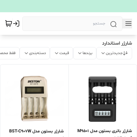
شارژر استاندارد
جدیدترین
برندها
قیمت
دسته‌بندی
فقط محصو
شارژر باتری بستون مدل M9501
شارژر بستون مدل BST-C907W