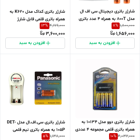
شارژر باتری دیجیتال سی اف ال
شارژر باتری کداک مدل K620 به
مدل 800T به همراه 4 عدد باتری
همراه باتری قلمی قابل شارژ
13
%
8
%
4,176,000
1,800,000
3,600,000
1,656,000
افزودن به سبد
افزودن به سبد
شارژر باتری دوو مدل 10134 به
شارژر باتری سی.اف.ال مدل DET-
همراه باتری قلمی مجموعه 4 عددی
105P به همراه باتری نیم قلمی
5
%
10
%
1,138,000
4,032,000
قابل شارژ بسته 2 عددی