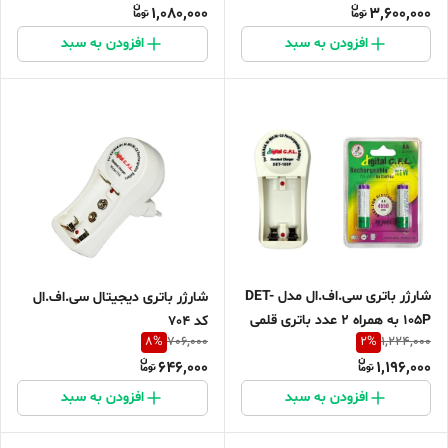
1,080,000
3,600,000
افزودن به سبد
افزودن به سبد
شارژر باتری سی.اف.ال مدل DET-
شارژر باتری دیجیتال سی.اف.ال
105P به همراه 2 عدد باتری قلمی
کد 704
8
%
2
%
706,000
1,224,000
قابل شارژ سی اف ال
646,000
1,196,000
افزودن به سبد
افزودن به سبد