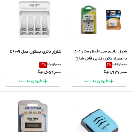
شارژر باتری سی.اف.ال مدل 804
شارژر باتری بستون مدل C9009
به همراه باتری کتابی قابل شارژ
3
%
1
%
1,714,000
1,997,000
دی بی کی مدل 500MAH
1,654,000
1,977,000
افزودن به سبد
افزودن به سبد