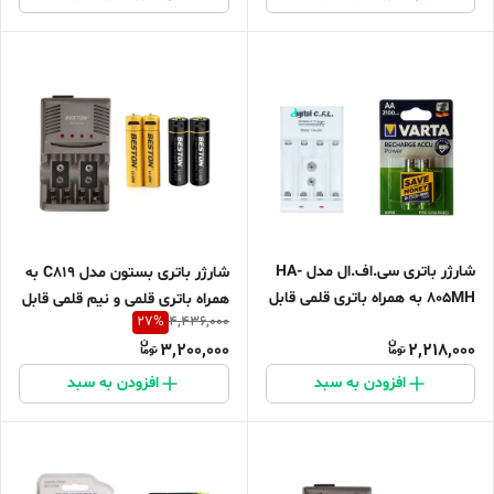
شارژر باتری سی.اف.ال مدل HA-
شارژر باتری بستون مدل C819 به
805MH به همراه باتری قلمی قابل
همراه باتری قلمی و نیم قلمی قابل
27
%
4,436,000
شارژ بسته 2 عددی
شارژ بسته چهار عددی
3,200,000
2,218,000
افزودن به سبد
افزودن به سبد