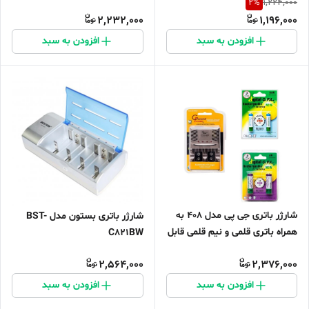
2
%
1,224,000
شارژ بسته 2 عددی کپی
2,232,000
1,196,000
افزودن به سبد
افزودن به سبد
شارژر باتری جی پی مدل 408 به
شارژر باتری بستون مدل BST-
همراه باتری قلمی و نیم قلمی قابل
C821BW
شارژ
2,564,000
2,376,000
افزودن به سبد
افزودن به سبد