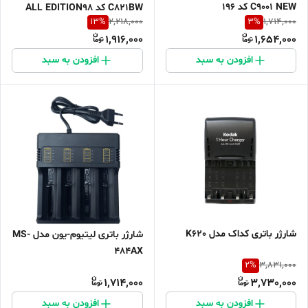
C9001 NEW کد 196
C821BW کد ALL EDITION98
13
%
3
%
2,218,000
1,714,000
1,916,000
1,654,000
افزودن به سبد
افزودن به سبد
شارژر باتری کداک مدل K620
شارژر باتری لیتیوم-یون مدل MS-
484AX
2
%
3,831,000
1,714,000
3,730,000
افزودن به سبد
افزودن به سبد