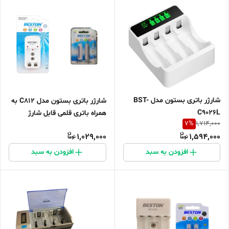
شارژر باتری بستون مدل BST-
شارژر باتری بستون مدل C812 به
C9026L
همراه باتری قلمی قابل شارژ
7
%
1,714,000
1,029,000
1,594,000
افزودن به سبد
افزودن به سبد