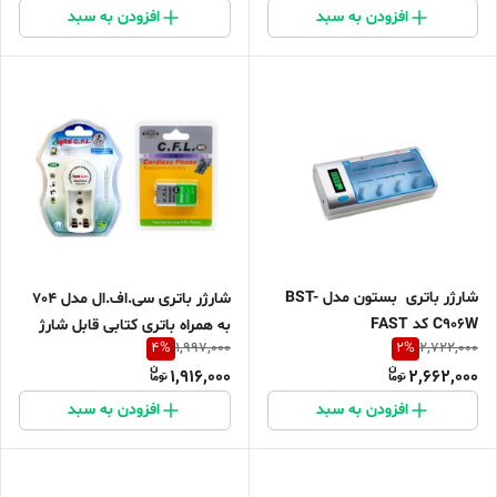
افزودن به سبد
افزودن به سبد
شارژر باتری بستون مدل BST-
شارژر باتری سی.اف.ال مدل 704
C906W کد FAST
به همراه باتری کتابی قابل شارژ
4
%
2
%
1,997,000
2,722,000
1,916,000
2,662,000
افزودن به سبد
افزودن به سبد